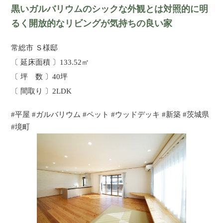
黒いガルバリウムのシックな外観とは対照的に明
るく開放的なリビングが気持ちの良い家
常総市 Ｓ様邸
〔 延床面積 〕133.52㎡
〔 坪 数 〕40坪
〔 間取り 〕2LDK
#平屋 #ガルバリウム #ペット #ウッドデッキ #新築 #茨城県
#境町