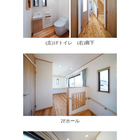
(左)1Fトイレ (右)廊下
2Fホール