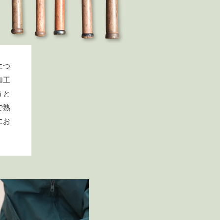
につ
加工
うと
で熟
にお