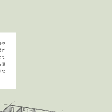
釘や
繋ぎ
つで
も優
的な