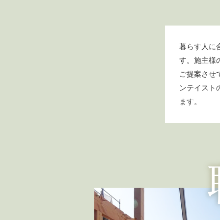
暮らす人に
す。施主様
ご提案させ
ンテイスト
ます。