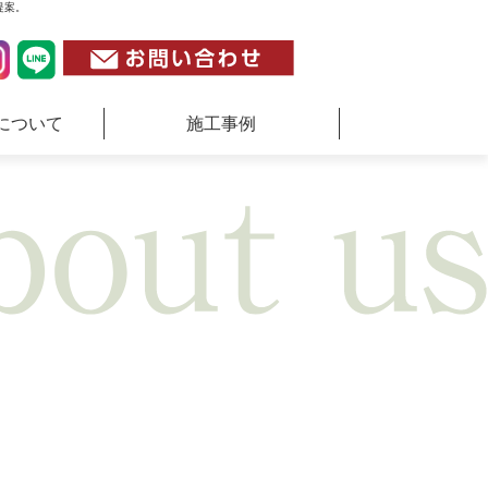
提案。
について
施工事例